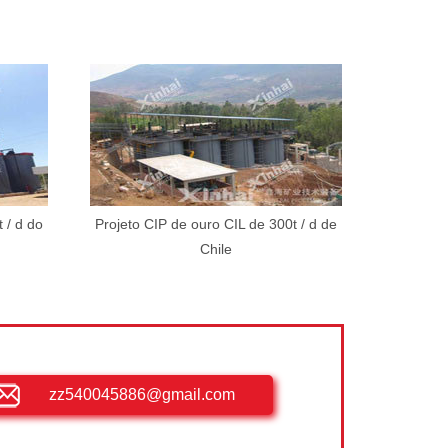
 / d do
Projeto CIP de ouro CIL de 300t / d de
Chile
zz540045886@gmail.com