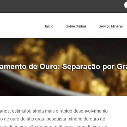
Início
Sobre Xinhai
Serviço Mineral
anos, estimulou ainda mais o rápido desenvolvimento
o de ouro de alto grau, pesquisar minério de ouro de
cesso de mineração de ouro tradicional, sem dúvida, se