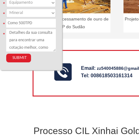
*
*
Projeto de processamento de ouro de
Projet
*
CIP do Sudão
*
Email:
zz540045886@gmai
Tel: 008618503161314
Processo CIL Xinhai Gold