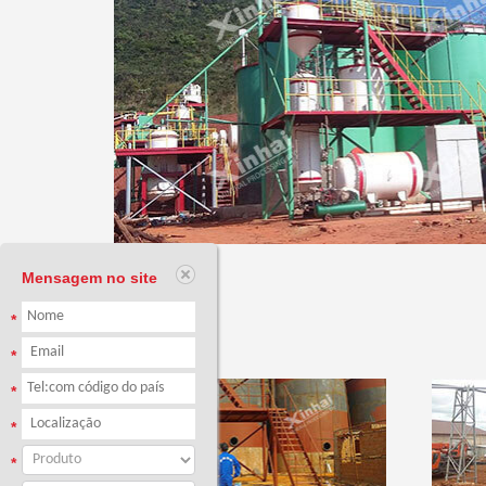
Mensagem no site
*
*
*
*
*