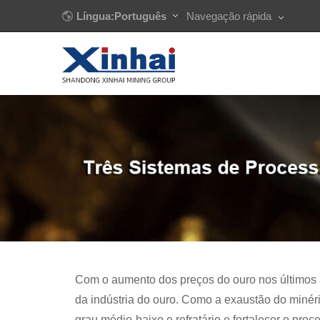
Língua:Português
Navegação rápida
Com o aumento dos preços do ouro nos últimos 
da indústria do ouro. Como a exaustão do minéri
grau médio-baixo e refratário e fortalecer o pro