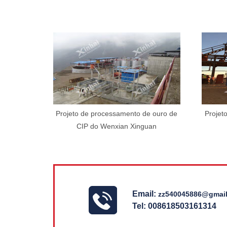
Projeto de processamento de ouro de
Projet
CIP do Wenxian Xinguan
Email:
zz540045886@gmai
Tel: 008618503161314