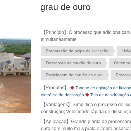
grau de ouro
【Princípio】O processo que adiciona carvão
simultaneamente
Preparação de polpa de lixiviação
Lixi
Dessorção de carvão de ouro
Obtenha 
Reciclagem de carvão de ouro
Processo
【Produtos】
◆
Tanque de agitação de lixivia
eletrólise de dessorção
◆
Tela de desidratação 
【Vantagens】Simplifica o processo de lixi
construção; Velocidade rápida de dissoluçã
【Aplicação】Grande planta de processamen
ouro com muito mais prata e cobre associa