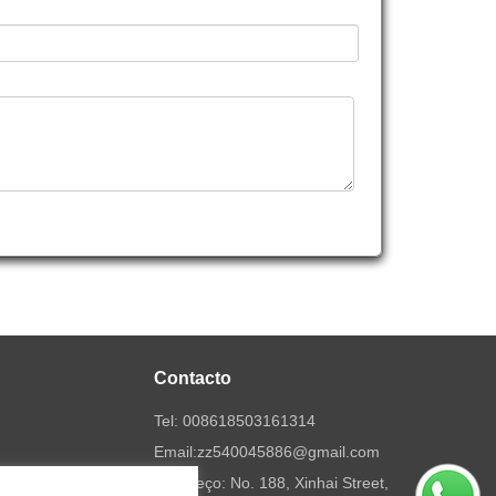
Contacto
Tel:
008618503161314
Email:
zz540045886@gmail.com
Endereço: No. 188, Xinhai Street,