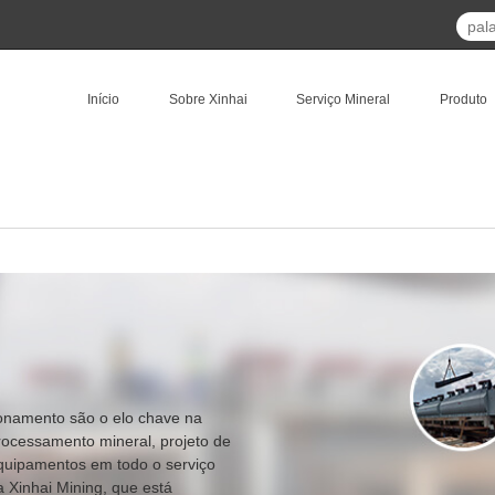
Início
Sobre Xinhai
Serviço Mineral
Produto
ionamento são o elo chave na
processamento mineral, projeto de
quipamentos em todo o serviço
a Xinhai Mining, que está