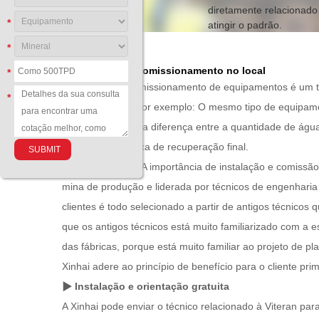
diretamente relacionado 
*
atingir o padrão.
*
Ⅰ Instalação e comissionamento no local
*
A instalação e comissionamento de equipamentos é um tra
*
valor esperado. Por exemplo: O mesmo tipo de equipamen
instalação. A ligeira diferença entre a quantidade de á
significativo na taxa de recuperação final.
Tendo em vista a A importância de instalação e comissã
mina de produção e liderada por técnicos de engenharia
clientes é todo selecionado a partir de antigos técnico
que os antigos técnicos está muito familiarizado com a
das fábricas, porque está muito familiar ao projeto de pl
Xinhai adere ao princípio de benefício para o cliente pr
▶ Instalação e orientação gratuita
A Xinhai pode enviar o técnico relacionado à Viteran pa