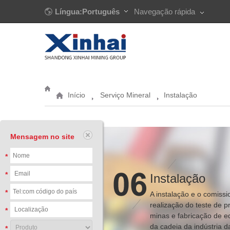
Língua:Português
Navegação rápida
Início
Serviço Mineral
Instalação
Mensagem no site
*
*
Instalação
*
A instalação e o comiss
realização do teste de 
*
minas e fabricação de e
da cadeia da indústria d
*