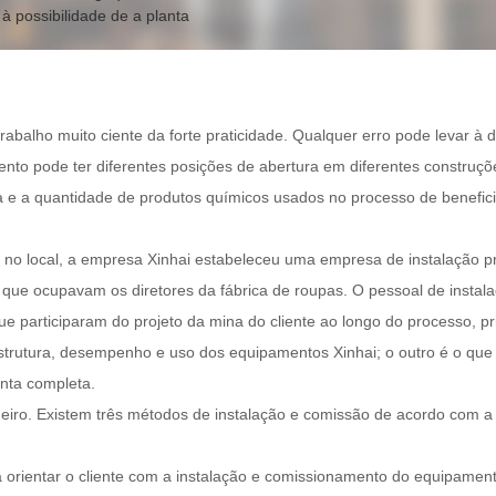
à possibilidade de a planta
balho muito ciente da forte praticidade. Qualquer erro pode levar à d
to pode ter diferentes posições de abertura em diferentes construçõ
gua e a quantidade de produtos químicos usados no processo de benefic
o no local, a empresa Xinhai estabeleceu uma empresa de instalação p
 que ocupavam os diretores da fábrica de roupas. O pessoal de instal
s que participaram do projeto da mina do cliente ao longo do processo
 estrutura, desempenho e uso dos equipamentos Xinhai; o outro é o que
anta completa.
imeiro. Existem três métodos de instalação e comissão de acordo com a 
ra orientar o cliente com a instalação e comissionamento do equipamen