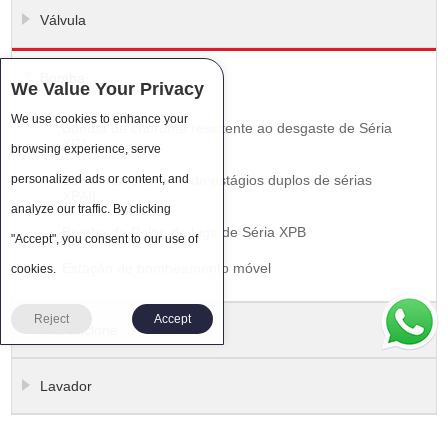
Válvula
Bomba
We Value Your Privacy
We use cookies to enhance your
Bomba de chorume resistente ao desgaste de Séria
XPA
browsing experience, serve
personalized ads or content, and
Bomba de chorume de estágios duplos de sérias
XPAII
analyze our traffic. By clicking
Bomba de Polpa de Liga de Séria XPB
"Accept", you consent to our use of
Estação de bombeamento móvel
cookies.
Reject
Accept
Hidrociclone
Lavador