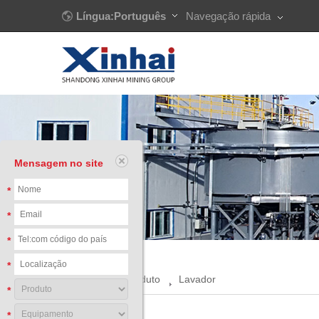
Língua:Português
Navegação rápida
Mensagem no site
*
*
*
*
Início
Produto
Lavador
*
*