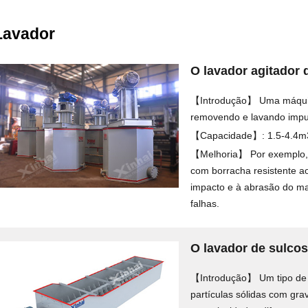
Lavador
O lavador agitador d
【Introdução】 Uma máquina
removendo e lavando impur
【Capacidade】: 1.5-4.4m
【Melhoria】 Por exemplo, a
com borracha resistente ao
impacto e à abrasão do mat
falhas.
O lavador de sulcos
【Introdução】 Um tipo de 
partículas sólidas com grav