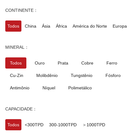
CONTINENTE：
Todos
China
Ásia
África
América do Norte
Europa
MINERAL：
Todos
Ouro
Prata
Cobre
Ferro
Cu-Zin
Molibdênio
Tungstênio
Fósforo
Antimônio
Níquel
Polimetálico
CAPACIDADE：
Todos
<300TPD
300-1000TPD
＞1000TPD