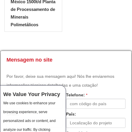
México 1500t/d Planta
de Processamento de
Minerais
Polimetálicos
Mensagem no site
Por favor, deixe sua mensagem aqui! Nós lhe enviaremos
informações técnicas detalhadas e uma cotação!
We Value Your Privacy
Nome:
Telefone:
*
*
We use cookies to enhance your
browsing experience, serve
Email:
País:
*
personalized ads or content, and
analyze our traffic. By clicking