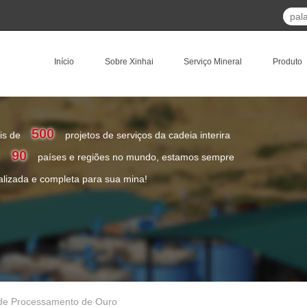
Início
Sobre Xinhai
Serviço Mineral
Produto
500
is de
projetos de serviços da cadeia interira
90
e
países e regiões no mundo, estamos sempre
lizada e completa para sua mina!
 de Processamento de Ouro