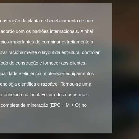
 construção da planta de beneficiamento de ouro
e acordo com os padrões internacionais. Xinhai
pios importantes de combinar estreitamente a
izar racionalmente o layout da estrutura, controlar
íodo de construção e fornecer aos clientes
qualidade e eficiência, e oferecer equipamentos
cnologia científica e razoável. Tornou-se uma
conhecida no local. Foi um dos casos mais
ia completa de mineração (EPC + M + O) no