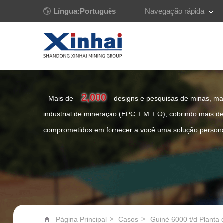
Língua:Português
Navegação rápida
2,000
Mais de
designs e pesquisas de minas, ma
indústrial de mineração (EPC + M + O), cobrindo mais d
comprometidos em fornecer a você uma solução persona
>
>
Página Principal
Casos
Guiné 6000 t/d Planta