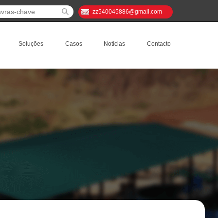
zz540045886@gmail.com
Soluções
Casos
Notícias
Contacto