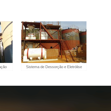
iação
Sistema de Dessorção e Eletrólise