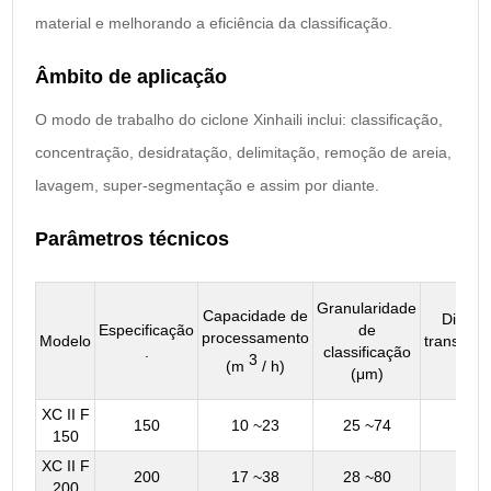
material e melhorando a eficiência da classificação.
Âmbito de aplicação
O modo de trabalho do ciclone Xinhaili inclui: classificação,
concentração, desidratação, delimitação, remoção de areia,
lavagem, super-segmentação e assim por diante.
Parâmetros técnicos
Granularidade
Capacidade de
Diâmet
Especificação
de
processamento
Modelo
transbor
.
classificação
3
(m
(m
/ h)
(μm)
XC II F
150
10 ~23
25 ~74
30 
150
XC II F
200
17 ~38
28 ~80
40 
200