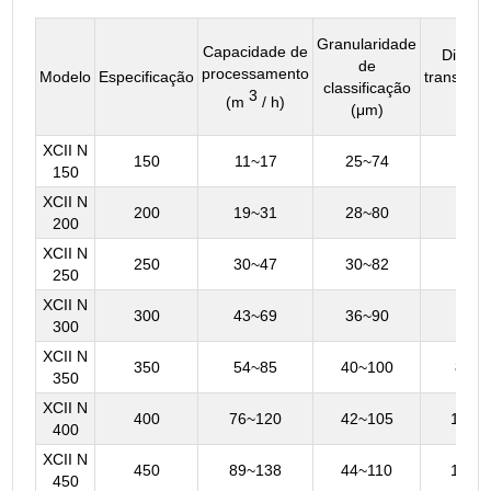
Granularidade
Capacidade de
Diâmet
de
processamento
Modelo
Especificação
transbor
classificação
3
(m
(m
/ h)
(μm)
XCII N
150
11~17
25~74
38、
150
XCII N
200
19~31
28~80
50、
200
XCII N
250
30~47
30~82
62、
250
XCII N
300
43~69
36~90
75、
300
XCII N
350
54~85
40~100
86、
350
XCII N
400
76~120
42~105
100、
400
XCII N
450
89~138
44~110
100、
450