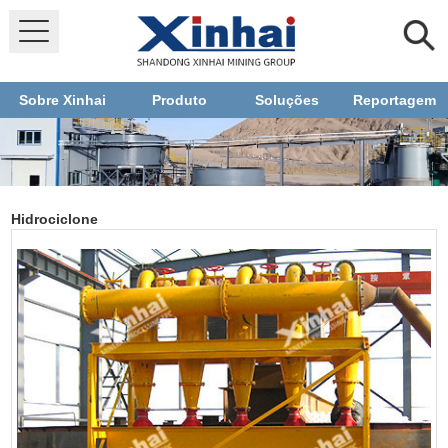
Sobre Xinhai
Produto
Soluções
Reportagem
Hidrociclone