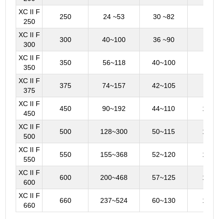
XC II F
250
24 ~53
30 ~82
65~
250
XC II F
300
40~100
36 ~90
65~
300
XC II F
350
56~118
40~100
80~
350
XC II F
375
74~157
42~105
90~
375
XC II F
450
90~192
44~110
100~
450
XC II F
500
128~300
50~115
130~
500
XC II F
550
155~368
52~120
140~
550
XC II F
600
200~468
57~125
160~
600
XC II F
660
237~524
60~130
180~
660