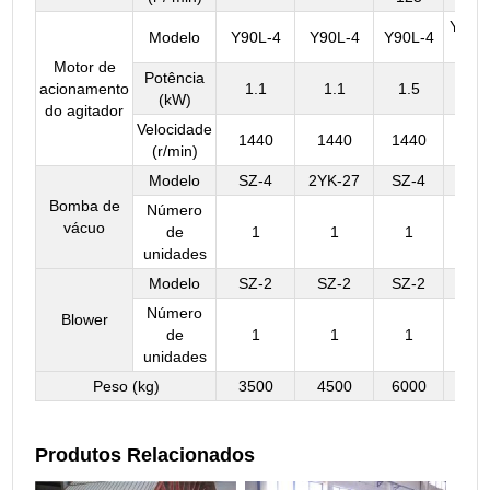
Y100
Modelo
Y90L-4
Y90L-4
Y90L-4
4
Motor de
Potência
acionamento
1.1
1.1
1.5
2.2
(kW)
do agitador
Velocidade
1440
1440
1440
144
(r/min)
Modelo
SZ-4
2YK-27
SZ-4
SZ-
Bomba de
Número
vácuo
de
1
1
1
2
unidades
Modelo
SZ-2
SZ-2
SZ-2
SZ-
Número
Blower
de
1
1
1
1
unidades
Peso (kg)
3500
4500
6000
800
Produtos Relacionados