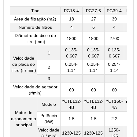
Tipo
PG18-4
PG27-6
PG39-4
PG58
Área de filtração (m2)
18
27
39
58
Número de filtros
4
6
4
6
Diâmetro do disco do
1800
1800
2700
270
filtro (mm)
0.135-
0.135-
0.135-
0.15
1
0.607
0.607
0.607
0.6
Velocidade
da placa do
0.254-
0.254-
0.254-
0.25
2
filtro (r / min)
1.14
1.14
1.14
1.1
3
Velocidade do agitador
60
60
60
60
(r/min)
YCTL132-
YCTL132-
YCT160-
YCT1
Modelo
4B
4B
4A
4B
Motor de
Potência
acionamento
1.5
1.5
2.2
3
(kW)
principal
Velocidade
1250-
125
1230-125
1230-125
(r / min)
125
12