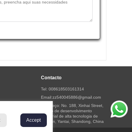
Contacto
Tel:
008618503161314
Email:
zz540045886@gmail.com
Endereço: No. 188, Xinhai Street,
distrito de desenvolvimento
industrial de alta tecnologia de
t
Accept
Fushan, Yantai, Shandong, China