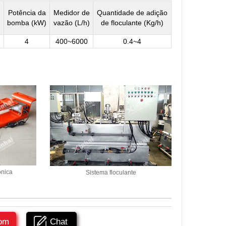
Potência da
Medidor de
Quantidade de adição
)
bomba (kW)
vazão (L/h)
de floculante (Kg/h)
4
400~6000
0.4~4
ônica
Sistema floculante
om
Chat