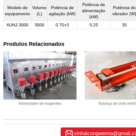
Potência de
Modelo de
Volume
Potência de
Potência do
alimentação
equipamento
(L)
agitação (kW)
vibrador (W
(kW)
XUNJ-3000
3000
0.75×3
0.25
35
Produtos Relacionados
Alimentador de reagentes
Balança de cinto eletr
xinhaicongwenna@gmail.c