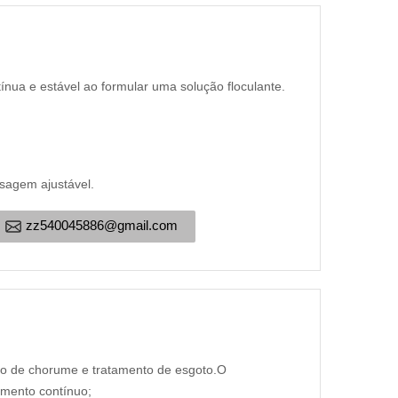
tínua e estável ao formular uma solução floculante.
osagem ajustável.
zz540045886@gmail.com
ão de chorume e tratamento de esgoto.O
imento contínuo;