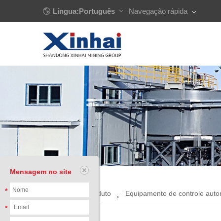
Língua:Português
Navegação rápida
Mensagem no site
*
Início
Produto
Equipamento de controle auto
*