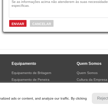
Equipamento
Quem Somos
Equipamento de Britagem
Quem Somos
Equipamento de Peneira
Cultura da Empresa
Equipamento de Moagem
História
Equipamento de Concentração
Soluções
Rejec
ized ads or content, and analyze our traffic. By clicking
Equipamento de Flotação