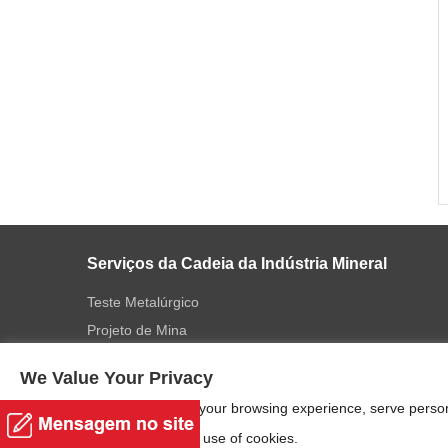
Serviços da Cadeia da Indústria Mineral
Teste Metalúrgico
Projeto de Mina
Fabricação
We Value Your Privacy
Instalação
We use cookies to enhance your browsing experience, serve personal
Padrão Alcançada
"Accept", you consent to our use of cookies.