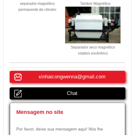
separador magnético
Tambor Magnético
permanente de cilindro
Separador seco magnético
rotativo excêntrico
xinhaicongwenna@gmail.com
Chat
Mensagem no site
Por favor, deixe sua mensagem aqui! Nós lhe