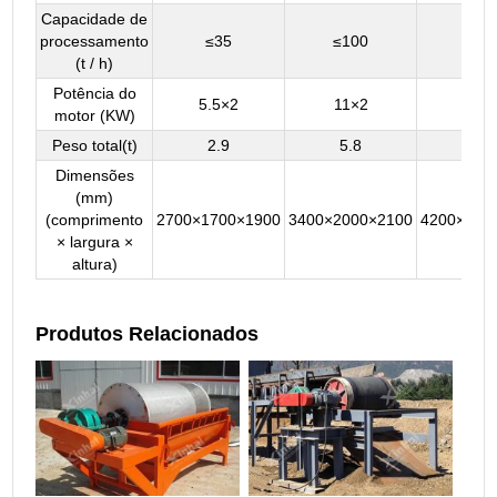
Capacidade de
processamento
≤35
≤100
≤15
(t / h)
Potência do
5.5×2
11×2
11×
motor (KW)
Peso total(t)
2.9
5.8
7.9
Dimensões
(mm)
(comprimento
2700×1700×1900
3400×2000×2100
4200×200
× largura ×
altura)
Produtos Relacionados