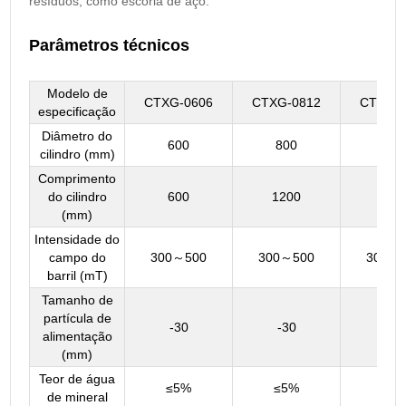
resíduos, como escória de aço.
Parâmetros técnicos
Modelo de
CTXG-0606
CTXG-0812
CTXG-0
especificação
Diâmetro do
600
800
800
cilindro (mm)
Comprimento
do cilindro
600
1200
180
(mm)
Intensidade do
campo do
300～500
300～500
300～
barril (mT)
Tamanho de
partícula de
-30
-30
-30
alimentação
(mm)
Teor de água
≤5%
≤5%
≤5
de mineral