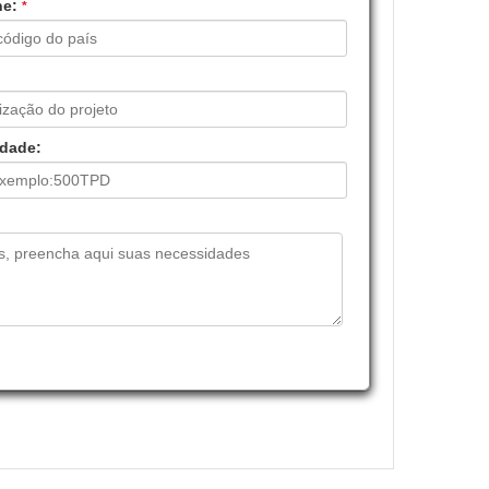
ne:
*
dade: