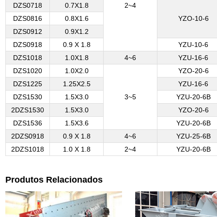
DZS0718
0.7X1.8
2~4
DZS0816
0.8X1.6
YZO-10-6
DZS0912
0.9X1.2
DZS0918
0.9 X 1.8
YZU-10-6
DZS1018
1.0X1.8
4~6
YZU-16-6
DZS1020
1.0X2.0
YZO-20-6
DZS1225
1.25X2.5
YZU-16-6
DZS1530
1.5X3.0
3~5
YZU-20-6B
2DZS1530
1.5X3.0
YZO-20-6
DZS1536
1.5X3.6
YZU-20-6B
2DZS0918
0.9 X 1.8
4~6
YZU-25-6B
2DZS1018
1.0 X 1.8
2~4
YZU-20-6B
Produtos Relacionados