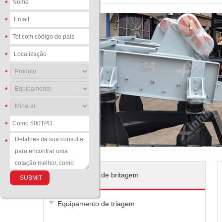
*
*
*
*
*
*
*
*
*
Equipamento de britagem
Equipamento de triagem