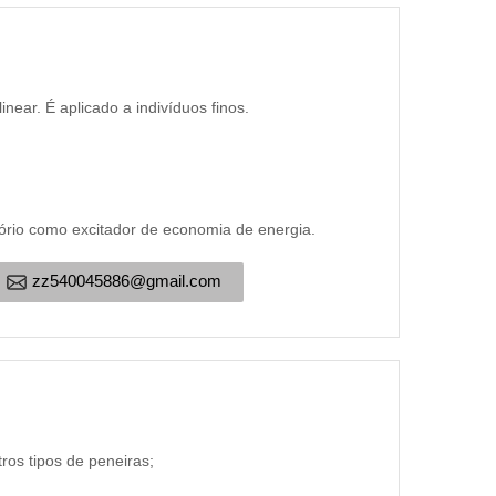
near. É aplicado a indivíduos finos.
atório como excitador de economia de energia.
zz540045886@gmail.com
ros tipos de peneiras;