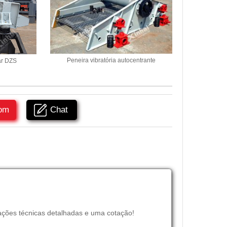
Peneira vibratória autocentrante
ar DZS
om
Chat
ações técnicas detalhadas e uma cotação!