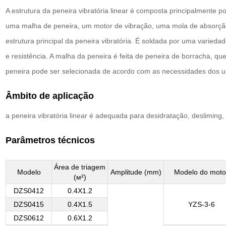
A estrutura da peneira vibratória linear é composta principalmente p
uma malha de peneira, um motor de vibração, uma mola de absorção
estrutura principal da peneira vibratória. É soldada por uma varieda
e resistência. A malha da peneira é feita de peneira de borracha, que
peneira pode ser selecionada de acordo com as necessidades dos u
Âmbito de aplicação
a peneira vibratória linear é adequada para desidratação, desliming
Parâmetros técnicos
Área de triagem
Modelo
Amplitude (mm)
Modelo do moto
(м²)
DZS0412
0.4X1.2
DZS0415
0.4X1.5
YZS-3-6
DZS0612
0.6X1.2