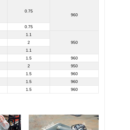
0.75
960
0.75
1.1
2
950
1.1
1.5
960
2
950
1.5
960
1.5
960
1.5
960