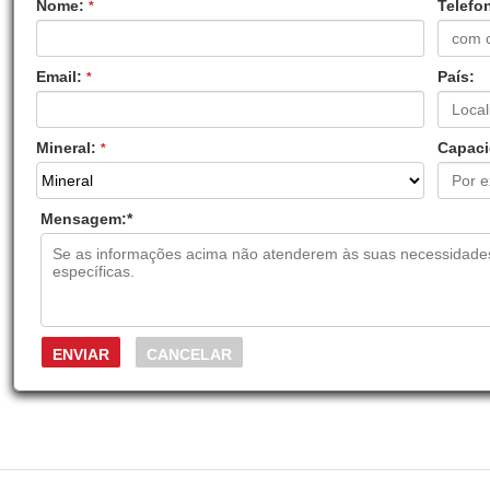
Nome:
Telefo
*
Email:
País:
*
Mineral:
Capaci
*
Mensagem:
*