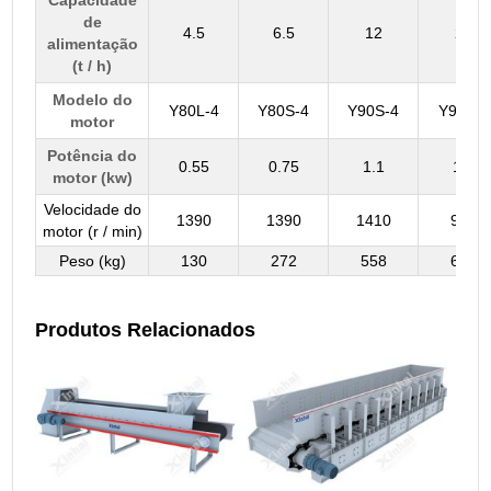
Capacidade
de
4.5
6.5
12
25
alimentação
(t / h)
Modelo do
Y80L-4
Y80S-4
Y90S-4
Y90L-4
motor
Potência do
0.55
0.75
1.1
1.5
motor (kw)
Velocidade do
1390
1390
1410
940
motor (r / min)
Peso (kg)
130
272
558
613
Produtos Relacionados