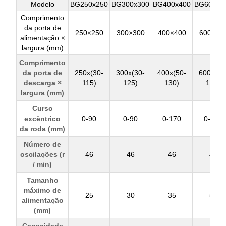
Modelo
BG250x250
BG300x300
BG400x400
BG600x6
Comprimento
da porta de
250×250
300×300
400×400
600×60
alimentação ×
largura (mm)
Comprimento
da porta de
250x(30-
300x(30-
400x(50-
600x(50
descarga ×
115)
125)
130)
150)
largura (mm)
Curso
excêntrico
0-90
0-90
0-170
0-200
da roda (mm)
Número de
oscilações (r
46
46
46
46
/ min)
Tamanho
máximo de
25
30
35
50
alimentação
(mm)