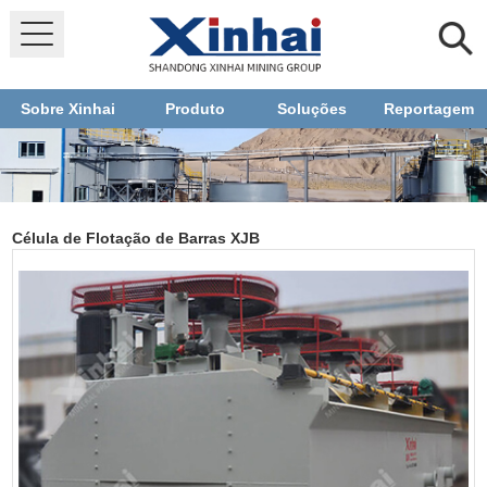
Sobre Xinhai
Produto
Soluções
Reportagem
Célula de Flotação de Barras XJB