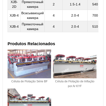
XJB-
Прямоточный
2
1.5-1.4
540
2D
камера
Всасывающий
XJB-4
4
2.0-4
700
камера
Прямоточный
XJB-4
4
2.0-4
510
камера
Produtos Relacionados
Célula de Flotação Série BF
Célula de Flotação de Inflação
por Ar KYF