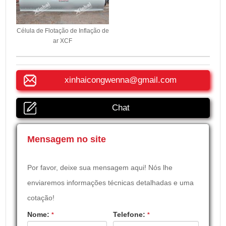
Célula de Flotação de Inflação de
ar XCF
xinhaicongwenna@gmail.com
Chat
Mensagem no site
Por favor, deixe sua mensagem aqui! Nós lhe
enviaremos informações técnicas detalhadas e uma
cotação!
Nome:
Telefone:
*
*