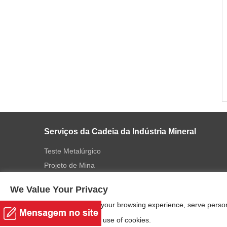
Serviços da Cadeia da Indústria Mineral
Teste Metalúrgico
Projeto de Mina
Fabricação
We Value Your Privacy
Instalação
We use cookies to enhance your browsing experience, serve personal
Padrão Alcançada
"Accept", you consent to our use of cookies.