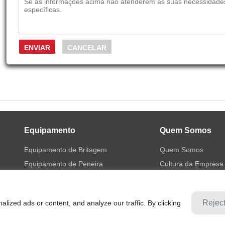
Equipamento
Quem Somos
Equipamento de Britagem
Quem Somos
Equipamento de Peneira
Cultura da Empresa
Equipamento de Moagem
História
Equipamento de Concentração
Soluções
Rejec
ized ads or content, and analyze our traffic. By clicking
Equipamento de Flotação