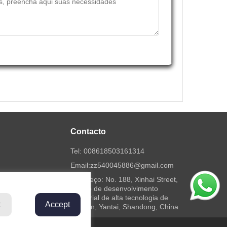
Contacto
Tel:
008618503161314
Email:
zz540045886@gmail.com
Endereço: No. 188, Xinhai Street,
distrito de desenvolvimento
industrial de alta tecnologia de
t
Accept
Fushan, Yantai, Shandong, China