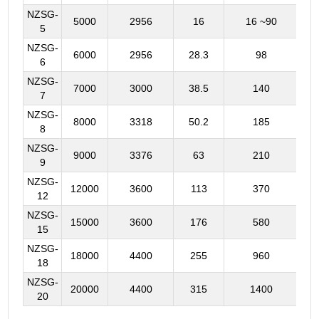
NZSG-
5000
2956
16
16 ~90
Y9
5
NZSG-
6000
2956
28.3
98
Y9
6
NZSG-
7000
3000
38.5
140
Y11
7
NZSG-
8000
3318
50.2
185
Y13
8
NZSG-
9000
3376
63
210
Y13
9
NZSG-
12000
3600
113
370
Y13
12
NZSG-
15000
3600
176
580
Y13
15
NZSG-
YCT
18000
4400
255
960
18
NZSG-
YCT
20000
4400
315
1400
20