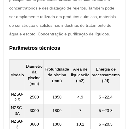
concentratórios e desidratação de rejeitos. Também pode
ser amplamente utilizado em produtos químicos, materiais
de construção e sólidos nas indústrias de tratamento de
água e esgoto. Concentração e purificação de líquidos.
Parâmetros técnicos
Diâmetro
Profundidade
Área de
Energia de
da
Mo
Modelo
da piscina
liquidação
processamento
piscina
do 
(mm)
(m2)
(t/d)
(mm)
NZSG-
2500
1850
4.9
5 ~22.4
Y9
2.5
NZSG-
3000
1800
7
5 ~23.3
Y10
3A
NZSG-
3600
1800
10.2
5 ~28.5
Y10
3