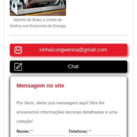
Moinho de Bolas a Úmido de
Grelha com Economia de Energia
xinhaicongwenna@gmail.com
Chat
Mensagem no site
Por favor, deixe sua mensagem aqui! Nós lhe
enviaremos informações técnicas detalhadas e uma
cotação!
Nome:
Telefone:
*
*