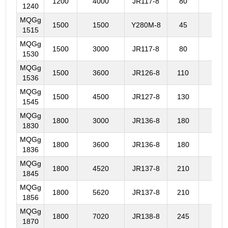
1200
4000
JR117-8
80
799
1240
MQGg
1500
1500
Y280M-8
45
574
1515
MQGg
1500
3000
JR117-8
80
725
1530
MQGg
1500
3600
JR126-8
110
859
1536
MQGg
1500
4500
JR127-8
130
968
1545
MQGg
1800
3000
JR136-8
180
825
1830
MQGg
1800
3600
JR136-8
180
886
1836
MQGg
1800
4520
JR137-8
210
980
1845
MQGg
1800
5620
JR137-8
210
109
1856
MQGg
1800
7020
JR138-8
245
124
1870