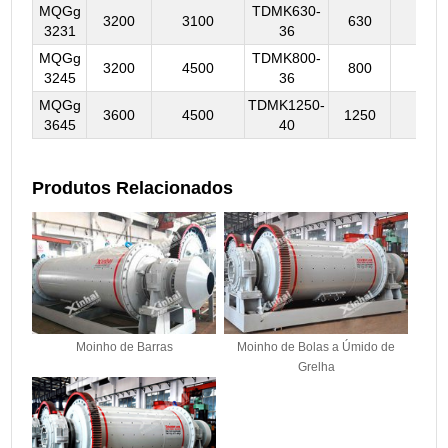
MQGg
TDMK630-
3200
3100
630
127
3231
36
MQGg
TDMK800-
3200
4500
800
138
3245
36
MQGg
TDMK1250-
3600
4500
1250
182
3645
40
Produtos Relacionados
Moinho de Barras
Moinho de Bolas a Úmido de
Grelha