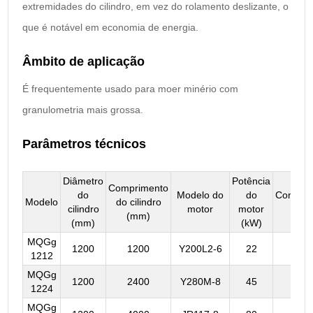
extremidades do cilindro, em vez do rolamento deslizante, o
que é notável em economia de energia.
Âmbito de aplicação
É frequentemente usado para moer minério com
granulometria mais grossa.
Parâmetros técnicos
Diâmetro
Potência
Comprimento
do
Modelo do
do
Compri
Modelo
do cilindro
cilindro
motor
motor
(mm
(mm)
(mm)
(kW)
MQGg
1200
1200
Y200L2-6
22
351
1212
MQGg
1200
2400
Y280M-8
45
574
1224
MQGg