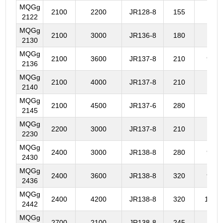
MQGg
2100
2200
JR128-8
155
713
2122
MQGg
2100
3000
JR136-8
180
822
2130
MQGg
2100
3600
JR137-8
210
9154
2136
MQGg
2100
4000
JR137-8
210
965
2140
MQGg
2100
4500
JR137-6
280
103
2145
MQGg
2200
3000
JR137-8
210
822
2230
MQGg
2400
3000
JR138-8
280
9023
2430
MQGg
2400
3600
JR138-8
320
9604
2436
MQGg
2400
4200
JR138-8
320
1020
2442
MQGg
2700
2100
JR138-8
245
830